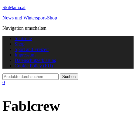
SkiMania.at
News und Wintersport-Shop
Navigation umschalten
Startseite
Shop
Sport and Freizeit
Impressum
Datenschutzerklärung
Cookie Policy (EU)
0
Fablcrew