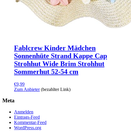
Fablcrew Kinder Mädchen
Sonnenhüte Strand Kappe Cap
Strohhut Wide Brim Strohhut
Sommerhut 52-54 cm
€
9,99
Zum Anbieter
(bezahlter Link)
Meta
Anmelden
Eintrags-Feed
Kommentar-Feed
WordPress.org