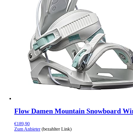
Flow Damen Mountain Snowboard Wint
€
189,90
Zum Anbieter
(bezahlter Link)