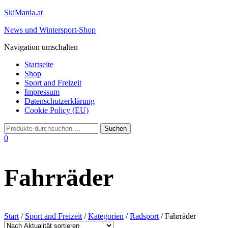
SkiMania.at
News und Wintersport-Shop
Navigation umschalten
Startseite
Shop
Sport and Freizeit
Impressum
Datenschutzerklärung
Cookie Policy (EU)
0
Fahrräder
Start
/
Sport and Freizeit
/
Kategorien
/
Radsport
/ Fahrräder