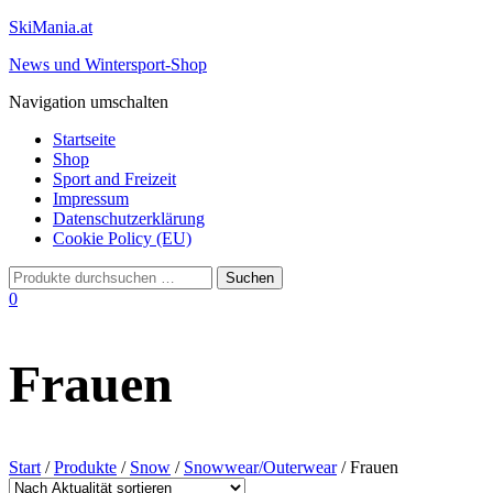
SkiMania.at
News und Wintersport-Shop
Navigation umschalten
Startseite
Shop
Sport and Freizeit
Impressum
Datenschutzerklärung
Cookie Policy (EU)
0
Frauen
Start
/
Produkte
/
Snow
/
Snowwear/Outerwear
/ Frauen