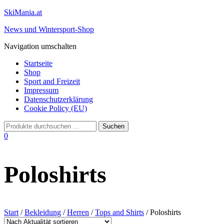
SkiMania.at
News und Wintersport-Shop
Navigation umschalten
Startseite
Shop
Sport and Freizeit
Impressum
Datenschutzerklärung
Cookie Policy (EU)
0
Poloshirts
Start
/
Bekleidung
/
Herren
/
Tops and Shirts
/ Poloshirts